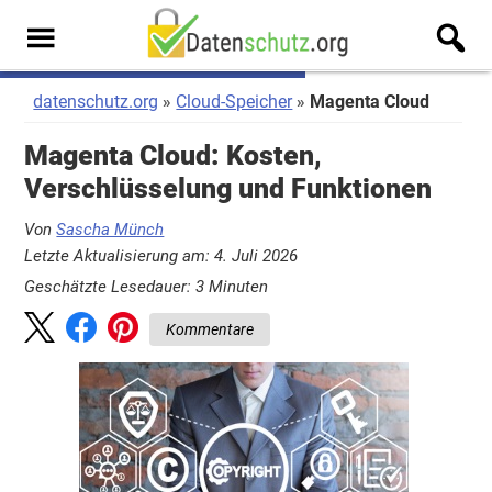
Zum
Zur
Inhalt
Seitenspalte
Men
springen
springen
u
datenschutz.org
Cloud-Speicher
Magenta Cloud
Magenta Cloud: Kosten,
Verschlüsselung und Funktionen
Von
Sascha Münch
Letzte Aktualisierung am: 4. Juli 2026
Geschätzte Lesedauer:
3
Minuten
Kommentare