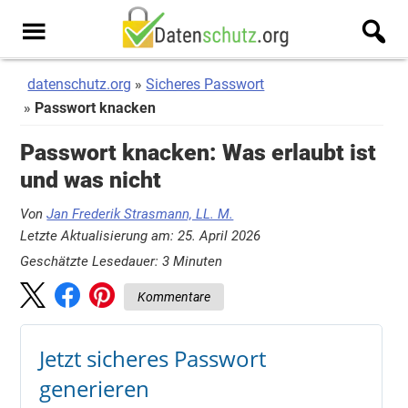
Zum
Zur
Inhalt
Seitenspalte
Men
springen
springen
u
datenschutz.org
Sicheres Passwort
Passwort knacken
Passwort knacken: Was erlaubt ist
und was nicht
Von
Jan Frederik Strasmann, LL. M.
Letzte Aktualisierung am: 25. April 2026
Geschätzte Lesedauer:
3
Minuten
Kommentare