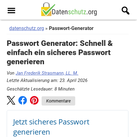
Zum
Zur
Inhalt
Seitenspalte
Men
springen
springen
u
datenschutz.org
Passwort-Generator
Passwort Generator: Schnell &
einfach ein sicheres Passwort
generieren
Von
Jan Frederik Strasmann, LL. M.
Letzte Aktualisierung am: 23. April 2026
Geschätzte Lesedauer:
8
Minuten
Kommentare