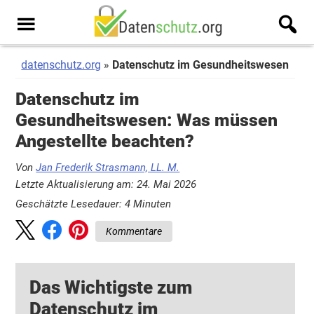
Zum
Zur
Inhalt
Seitenspalte
Men
springen
springen
u
datenschutz.org
Datenschutz im Gesundheitswesen
Datenschutz im
Gesundheitswesen: Was müssen
Angestellte beachten?
Von
Jan Frederik Strasmann, LL. M.
Letzte Aktualisierung am: 24. Mai 2026
Geschätzte Lesedauer:
4
Minuten
Kommentare
Das Wichtigste zum
Datenschutz im