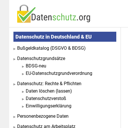
Zum
Zur
Inhalt
Seitenspalte
springen
springen
Seitenspalte
Datenschutz in Deutschland & EU
Bußgeldkatalog (DSGVO & BDSG)
Datenschutzgrundsätze
BDSG-neu
EU-Datenschutzgrundverordnung
Datenschutz: Rechte & Pflichten
Daten löschen (lassen)
Datenschutzverstoß
Einwilligungserklärung
Personenbezogene Daten
Datenschutz am Arbeitsplatz