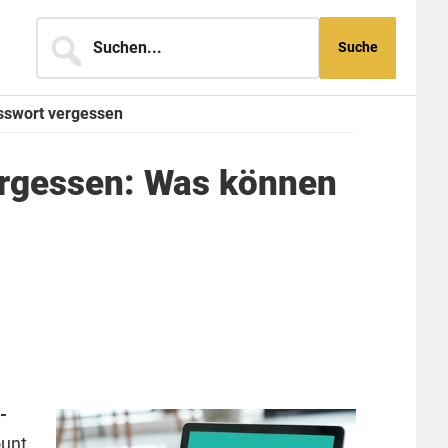
Suchen...
swort vergessen
rgessen: Was können
-
ount