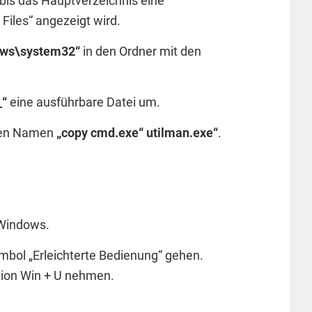
r, bis das Hauptverzeichnis eine
iles“ angezeigt wird.
ows\system32“
in den Ordner mit den
_“
eine ausführbare Datei um.
esen Namen
„copy cmd.exe“ utilman.exe“
.
 Windows.
mbol „Erleichterte Bedienung“ gehen.
tion Win + U nehmen.