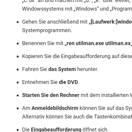
„c: dir“ an und machen mit „d:“, „e:“ usw. weite
Windowssystems mit „Windows“ und „Program F
Gehen Sie anschließend mit
„[Laufwerk:]wind
Systemprogrammen.
Benennen Sie mit
„ren utilman.exe utilman.ex
Kopieren Sie die Eingabeaufforderung auf di
Fahren Sie
das System
herunter.
Entnehmen Sie
die DVD
.
Starten Sie den Rechner
mit dem installierten
Am
Anmeldebildschirm
können Sie auf das Sy
Alternativ können Sie auch die Tastenkombina
Die
Eingabeaufforderung
öffnet sich.