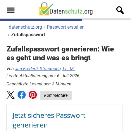
Zum
Zur
Inhalt
Seitenspalte
Men
springen
springen
u
datenschutz.org
Passwort erstellen
Zufallspasswort
Zufallspasswort generieren: Wie
es geht und was es bringt
Von
Jan Frederik Strasmann, LL. M.
Letzte Aktualisierung am: 6. Juli 2026
Geschätzte Lesedauer:
3
Minuten
Kommentare