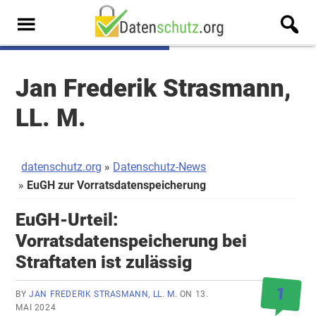
Zum
Zur
Inhalt
Seitenspalte
Men
springen
springen
u
Jan Frederik Strasmann,
LL. M.
datenschutz.org
Datenschutz-News
EuGH zur Vorratsdatenspeicherung
EuGH-Urteil:
Vorratsdatenspeicherung bei
Straftaten ist zulässig
1
BY
JAN FREDERIK STRASMANN, LL. M.
ON
13.
MAI 2024