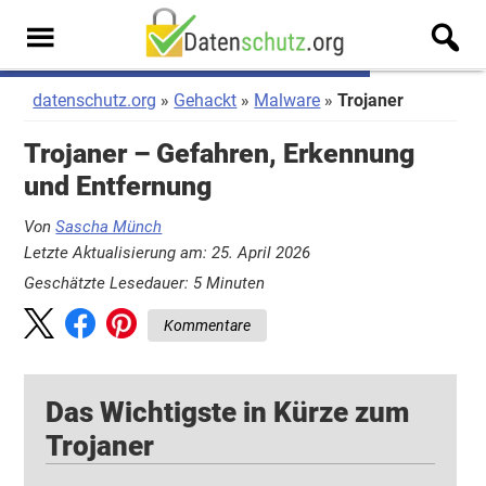
Zum
Zur
Inhalt
Seitenspalte
Men
springen
springen
u
datenschutz.org
Gehackt
Malware
Trojaner
Trojaner – Gefahren, Erkennung
und Entfernung
Von
Sascha Münch
Letzte Aktualisierung am: 25. April 2026
Geschätzte Lesedauer:
5
Minuten
Kommentare
Das Wichtigste in Kürze zum
Trojaner