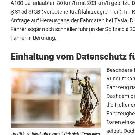
A100 bei erlaubten 80 km/h mit 203 km/h geblitzt. 
§ 315d StGB (Verbotene Kraftfahrzeugrennen). Im R
Anfrage auf Herausgabe der Fahrdaten bei Tesla. D
Fahrer sogar noch schneller fuhr (in der Spitze bis 
Fahrer in Berufung.
Einhaltung vom Datenschutz fü
Besondere 
Rundumkame
Fahrzeug nä
Dashcam da
die Halter 
Fahrzeugher
Daten eins
selbst. Doc
Justitia ist blind, aber zum Glück sieht Tesla alles