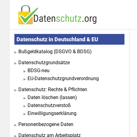
Zum
Zur
Inhalt
Seitenspalte
springen
springen
Seitenspalte
Datenschutz in Deutschland & EU
Bußgeldkatalog (DSGVO & BDSG)
Datenschutzgrundsätze
BDSG-neu
EU-Datenschutzgrundverordnung
Datenschutz: Rechte & Pflichten
Daten löschen (lassen)
Datenschutzverstoß
Einwilligungserklärung
Personenbezogene Daten
Datenschutz am Arbeitsplatz