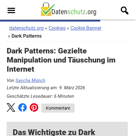
Zum
Zur
Inhalt
Seitenspalte
Men
springen
springen
u
datenschutz.org
Cookies
Cookie Banner
Dark Patterns
Dark Patterns: Gezielte
Manipulation und Täuschung im
Internet
Von
Sascha Münch
Letzte Aktualisierung am: 9. März 2026
Geschätzte Lesedauer:
6
Minuten
Kommentare
Das Wichtigste zu Dark