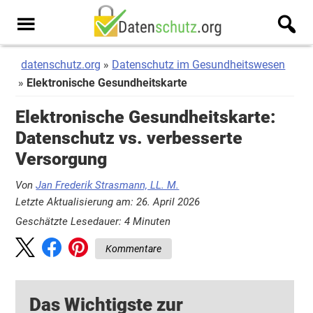
Zum
Zur
Inhalt
Seitenspalte
Men
springen
springen
u
datenschutz.org
Datenschutz im Gesundheitswesen
Elektronische Gesundheitskarte
Elektronische Gesundheitskarte:
Datenschutz vs. verbesserte
Versorgung
Von
Jan Frederik Strasmann, LL. M.
Letzte Aktualisierung am: 26. April 2026
Geschätzte Lesedauer:
4
Minuten
Kommentare
Das Wichtigste zur