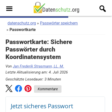
Zum
Zur
Inhalt
Seitenspalte
Men
springen
springen
u
datenschutz.org
Passwörter speichern
Passwortkarte
Passwortkarte: Sichere
Passwörter durch
Koordinatensystem
Von
Jan Frederik Strasmann, LL. M.
Letzte Aktualisierung am: 4. Juli 2026
Geschätzte Lesedauer:
3
Minuten
Kommentare