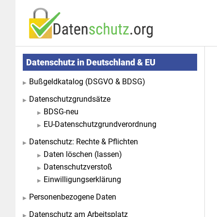
Zum
Zur
Inhalt
Seitenspalte
springen
springen
Seitenspalte
Datenschutz in Deutschland & EU
Bußgeldkatalog (DSGVO & BDSG)
Datenschutzgrundsätze
BDSG-neu
EU-Datenschutzgrundverordnung
Datenschutz: Rechte & Pflichten
Daten löschen (lassen)
Datenschutzverstoß
Einwilligungserklärung
Personenbezogene Daten
Datenschutz am Arbeitsplatz