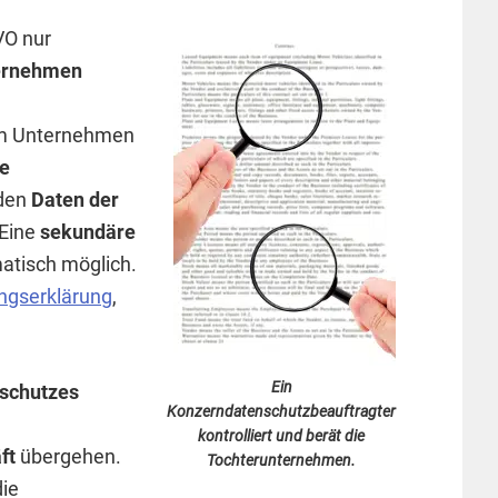
VO nur
ternehmen
dem Unternehmen
te
 den
Daten der
 Eine
sekundäre
matisch möglich.
ungserklärung
,
Ein
nschutzes
Konzerndatenschutzbeauftragter
kontrolliert und berät die
ft
übergehen.
Tochterunternehmen.
die