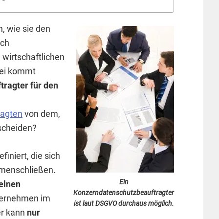
, wie sie den
uch
wirtschaftlichen
bei kommt
tragter für den
ragten
von dem,
scheiden?
finiert, die sich
mmenschließen.
Ein
zelnen
Konzerndatenschutzbeauftragter
nternehmen im
ist laut DSGVO durchaus möglich.
er kann
nur