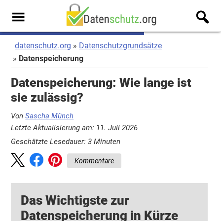
Zum
Zur
Inhalt
Seitenspalte
Men
springen
springen
u
datenschutz.org
Datenschutzgrundsätze
Datenspeicherung
Datenspeicherung: Wie lange ist
sie zulässig?
Von
Sascha Münch
Letzte Aktualisierung am: 11. Juli 2026
Geschätzte Lesedauer:
3
Minuten
Kommentare
Das Wichtigste zur
Datenspeicherung in Kürze