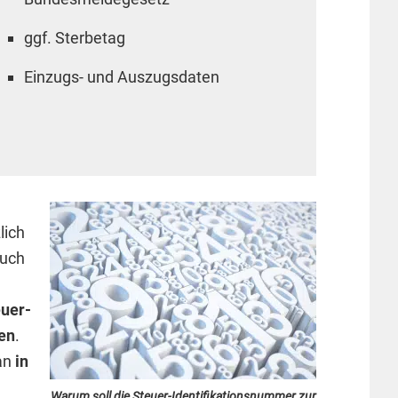
ggf. Sterbetag
Einzugs- und Auszugsdaten
e
lich
auch
euer-
en
.
tan
in
Warum soll die Steuer-Identifikationsnummer zur