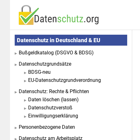
Zum
Zur
Inhalt
Seitenspalte
springen
springen
Seitenspalte
Datenschutz in Deutschland & EU
Bußgeldkatalog (DSGVO & BDSG)
Datenschutzgrundsätze
BDSG-neu
EU-Datenschutzgrundverordnung
Datenschutz: Rechte & Pflichten
Daten löschen (lassen)
Datenschutzverstoß
Einwilligungserklärung
Personenbezogene Daten
Datenschutz am Arbeitsplatz