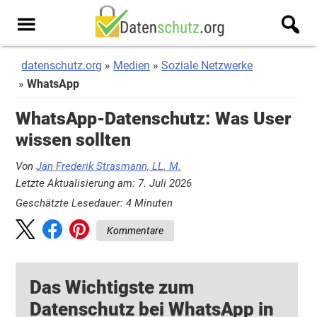
Zum
Zur
Inhalt
Seitenspalte
Men
springen
springen
u
datenschutz.org
Medien
Soziale Netzwerke
WhatsApp
WhatsApp-Datenschutz: Was User
wissen sollten
Von
Jan Frederik Strasmann, LL. M.
Letzte Aktualisierung am: 7. Juli 2026
Geschätzte Lesedauer:
4
Minuten
Kommentare
Das Wichtigste zum
Datenschutz bei WhatsApp in