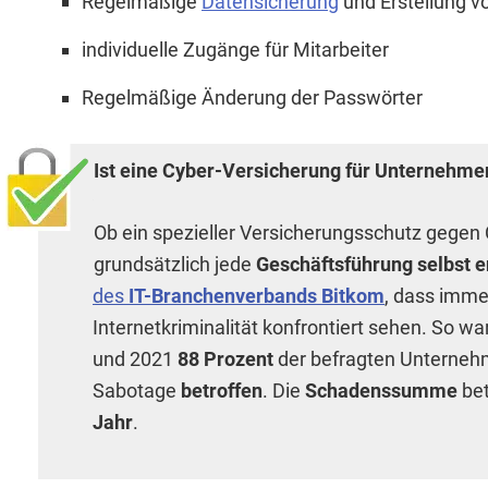
Regelmäßige
Datensicherung
und Erstellung v
individuelle Zugänge für Mitarbeiter
Regelmäßige Änderung der Passwörter
Ist eine Cyber-Versicherung für Unternehm
Ob ein spezieller Versicherungsschutz gegen 
grundsätzlich jede
Geschäftsführung selbst 
des
IT-Branchenverbands Bitkom
, dass imm
Internetkriminalität konfrontiert sehen. So w
und 2021
88 Prozent
der befragten Unterneh
Sabotage
betroffen
. Die
Schadenssumme
be
Jahr
.