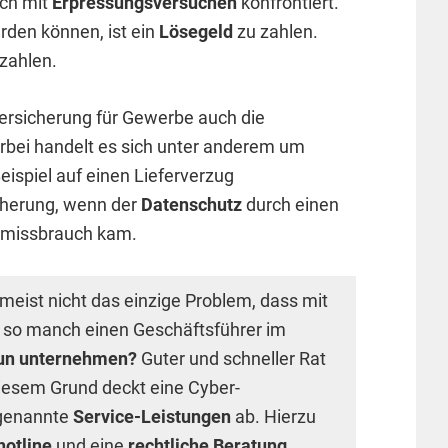
uch mit
Erpressungsversuchen
konfrontiert.
rden können, ist ein
Lösegeld
zu zahlen.
zahlen.
ersicherung für Gewerbe auch die
rbei handelt es sich unter anderem um
Beispiel auf einen Lieferverzug
cherung, wenn der
Datenschutz
durch einen
enmissbrauch kam.
 meist nicht das einzige Problem, dass mit
für so manch einen Geschäftsführer im
un unternehmen?
Guter und schneller Rat
 diesem Grund deckt eine Cyber-
ogenannte
Service-Leistungen
ab. Hierzu
hotline
und eine
rechtliche Beratung
.