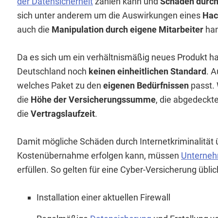
der Datensicherheit
zählen kann und
Schäden durch
sich unter anderem um die Auswirkungen eines
Hac
auch die
Manipulation durch eigene Mitarbeiter
han
Da es sich um ein verhältnismäßig neues Produkt han
Deutschland noch
keinen einheitlichen Standard
. A
welches Paket zu den
eigenen Bedürfnissen
passt. 
die
Höhe der Versicherungssumme
, die abgedeckt
die
Vertragslaufzeit
.
Damit mögliche Schäden durch Internetkriminalität
Kostenübernahme erfolgen kann, müssen
Unterne
erfüllen. So gelten für eine Cyber-Versicherung übl
Installation einer aktuellen Firewall