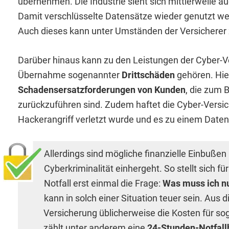
übernehmen. Die Industrie sieht sich mittlerweile a
Damit verschlüsselte Datensätze wieder genutzt we
Auch dieses kann unter Umständen der Versicherer 
Darüber hinaus kann zu den Leistungen der Cyber-V
Übernahme sogenannter
Drittschäden
gehören. Hie
Schadensersatzforderungen von Kunden
, die zum 
zurückzuführen sind. Zudem haftet die Cyber-Versi
Hackerangriff verletzt wurde und es zu einem Dat
Allerdings sind mögliche finanzielle Einbußen
Cyberkriminalität einhergeht. So stellt sich 
Notfall erst einmal die Frage:
Was muss ich n
kann in solch einer Situation teuer sein. Aus
Versicherung üblicherweise die Kosten für s
zählt unter anderem eine
24-Stunden-Notfall