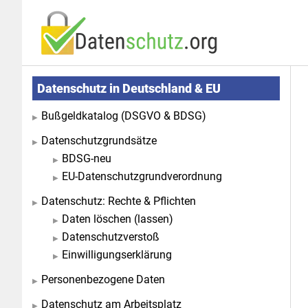
Zum
Zur
Inhalt
Seitenspalte
springen
springen
Seitenspalte
Datenschutz in Deutschland & EU
Bußgeldkatalog (DSGVO & BDSG)
Datenschutzgrundsätze
BDSG-neu
EU-Datenschutzgrundverordnung
Datenschutz: Rechte & Pflichten
Daten löschen (lassen)
Datenschutzverstoß
Einwilligungserklärung
Personenbezogene Daten
Datenschutz am Arbeitsplatz