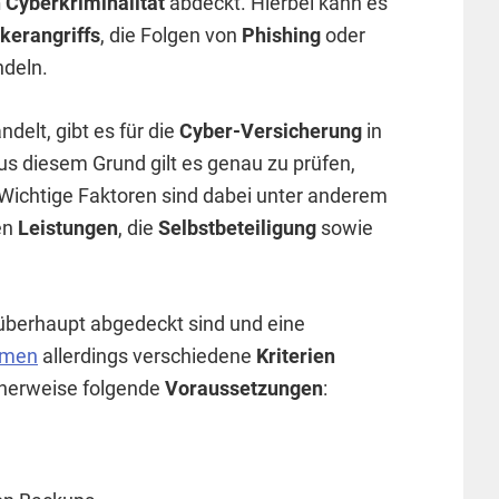
 Cyberkriminalität
abdeckt. Hierbei kann es
kerangriffs
, die Folgen von
Phishing
oder
deln.
delt, gibt es für die
Cyber-Versicherung
in
us diesem Grund gilt es genau zu prüfen,
Wichtige Faktoren sind dabei unter anderem
en
Leistungen
, die
Selbstbeteiligung
sowie
 überhaupt abgedeckt sind und eine
hmen
allerdings verschiedene
Kriterien
icherweise folgende
Voraussetzungen
: