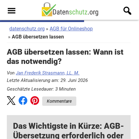
Zum
Zur
Inhalt
Seitenspalte
Men
springen
springen
u
datenschutz.org
AGB für Onlineshop
AGB übersetzen lassen
AGB übersetzen lassen: Wann ist
das notwendig?
Von
Jan Frederik Strasmann, LL. M.
Letzte Aktualisierung am: 29. Juni 2026
Geschätzte Lesedauer:
3
Minuten
Kommentare
Das Wichtigste in Kürze: AGB-
Übersetzung erforderlich oder