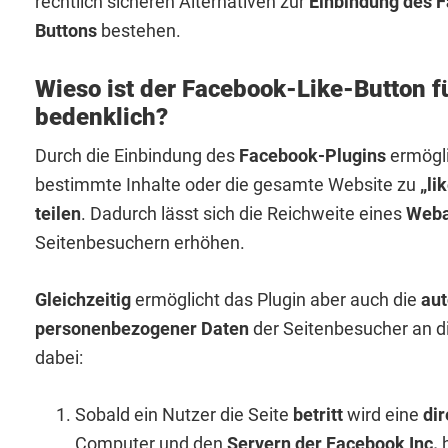
rechtlich sicheren Alternativen zur
Einbindung des 
Buttons
bestehen.
Wieso ist der Facebook-Like-Button f
bedenklich?
Durch die Einbindung des
Facebook-Plugins
ermögli
bestimmte Inhalte oder die gesamte Website zu
„li
teilen
. Dadurch lässt sich die Reichweite eines
Weba
Seitenbesuchern erhöhen.
Gleichzeitig
ermöglicht das Plugin aber auch die
aut
personenbezogener Daten
der Seitenbesucher an di
dabei:
Sobald ein Nutzer die Seite
betritt
wird eine
di
Computer und den
Servern der Facebook Inc.
h