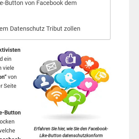
ke-Button von Facebook dem
em Datenschutz Tribut zollen
ktivisten
d ein
 viele
on“
von
er Seite
e-Button
locken
Erfahren Sie hier, wie Sie den Facebook-
 welche
Like-Button datenschutzkonform