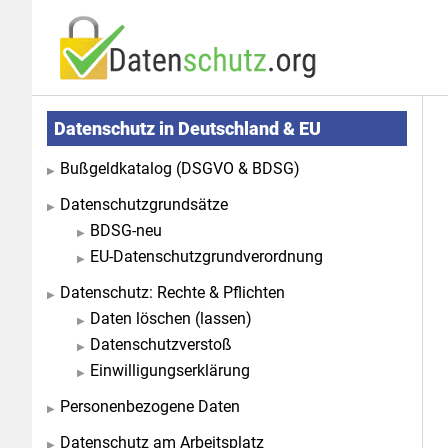
Zum
Zur
Inhalt
Seitenspalte
springen
springen
Seitenspalte
Datenschutz in Deutschland & EU
Bußgeldkatalog (DSGVO & BDSG)
Datenschutzgrundsätze
BDSG-neu
EU-Datenschutzgrundverordnung
Datenschutz: Rechte & Pflichten
Daten löschen (lassen)
Datenschutzverstoß
Einwilligungserklärung
Personenbezogene Daten
Datenschutz am Arbeitsplatz