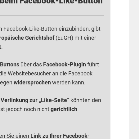
 beim Facebook-Like-Button
en Facebook-Like-Button einzubinden, gibt
ropäische Gerichtshof
(EuGH) mit einer
t.
Buttons
über das
Facebook-Plugin
führt
die Websitebesucher an die Facebook
agegen
widersprochen
werden kann.
Verlinkung zur „Like-Seite“
könnten den
ist jedoch noch nicht
gerichtlich
en Sie einen
Link zu Ihrer Facebook-