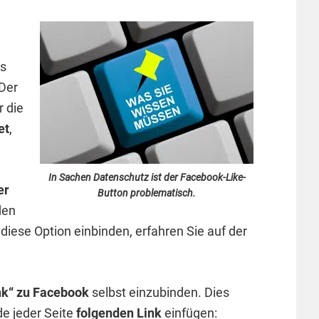
d
es
Der
r die
et
,
In Sachen Datenschutz ist der Facebook-Like-
er
Button problematisch.
den
 diese Option einbinden, erfahren Sie auf der
nk“ zu Facebook
selbst einzubinden. Dies
de jeder Seite
folgenden Link
einfügen: