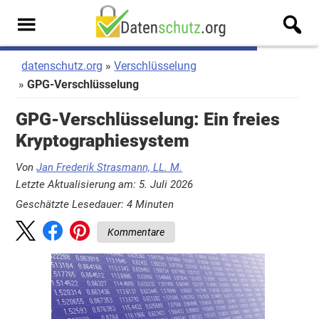
Zum
Zur
Inhalt
Seitenspalte
Men
springen
springen
u
datenschutz.org
Verschlüsselung
GPG-Verschlüsselung
GPG-Verschlüsselung: Ein freies
Kryptographiesystem
Von
Jan Frederik Strasmann, LL. M.
Letzte Aktualisierung am: 5. Juli 2026
Geschätzte Lesedauer:
4
Minuten
Kommentare